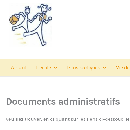
Aller
au
contenu
Accueil
L’école
Infos pratiques
Vie de
Documents administratifs
Veuillez trouver, en cliquant sur les liens ci-dessous, 