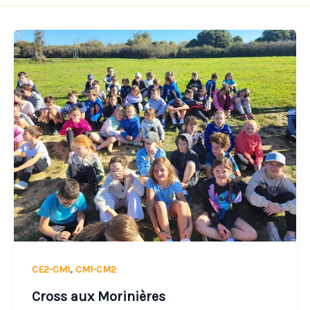
Cross
aux
Morinières
,
CE2-CM1
CM1-CM2
Cross aux Morinières