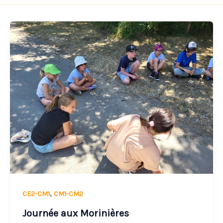
Journée
aux
Morinières
,
CE2-CM1
CM1-CM2
Journée aux Morinières