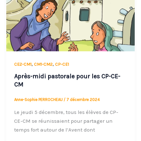
midi
pastorale
pour
les
CP-
CE-
CM
,
,
CE2-CM1
CM1-CM2
CP-CE1
Après-midi pastorale pour les CP-CE-
CM
Anne-Sophie PERROCHEAU
/
7 décembre 2024
Le jeudi 5 décembre, tous les élèves de CP-
CE-CM se réunissaient pour partager un
temps fort autour de l’Avent dont