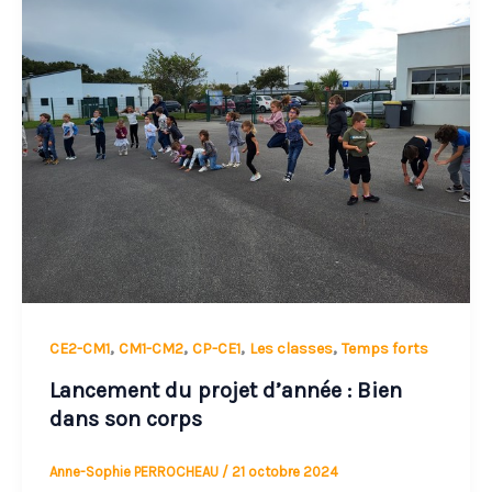
du
projet
d’année
:
Bien
dans
son
corps
,
,
,
,
CE2-CM1
CM1-CM2
CP-CE1
Les classes
Temps forts
Lancement du projet d’année : Bien
dans son corps
Anne-Sophie PERROCHEAU
/
21 octobre 2024